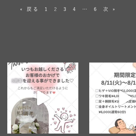
« 戻る
1
2
3
4
…
6
次 »