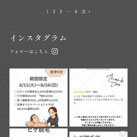
1
2
3
…
6
次 »
Instagram
インスタグラム
フォローはこちら